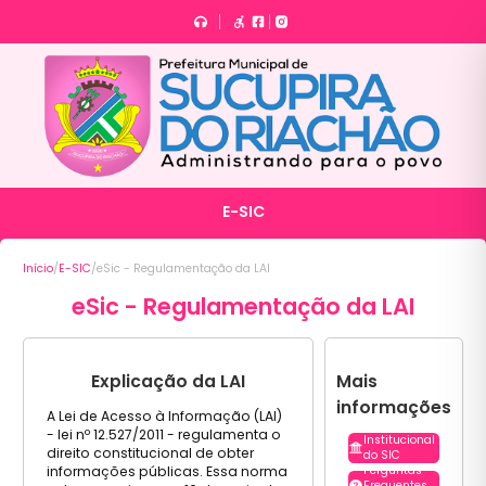
E-SIC
Início
/
E-SIC
/
eSic - Regulamentação da LAI
eSic - Regulamentação da LAI
Explicação da LAI
Mais
informações
A Lei de Acesso à Informação (LAI)
- lei nº 12.527/2011 - regulamenta o
Institucional
direito constitucional de obter
do SIC
informações públicas. Essa norma
Perguntas
Frequentes