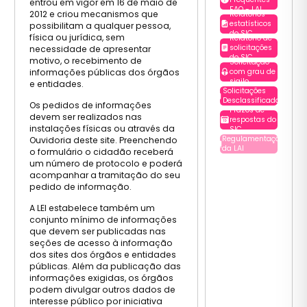
entrou em vigor em 16 de maio de
FAQ - LAI
2012 e criou mecanismos que
Relatórios
estatísticos
possibilitam a qualquer pessoa,
do SIC
física ou jurídica, sem
Relatório de
solicitações
necessidade de apresentar
do SIC
motivo, o recebimento de
Solicitação
informações públicas dos órgãos
com grau de
sigilo
e entidades.
Solicitações
Desclassificadas
Os pedidos de informações
Prazos de
devem ser realizados nas
respostas do
instalações físicas ou através da
SIC
Regulamentação
Ouvidoria deste site. Preenchendo
da LAI
o formulário o cidadão receberá
um número de protocolo e poderá
acompanhar a tramitação do seu
pedido de informação.
A LEI estabelece também um
conjunto mínimo de informações
que devem ser publicadas nas
seções de acesso à informação
dos sites dos órgãos e entidades
públicas. Além da publicação das
informações exigidas, os órgãos
podem divulgar outros dados de
interesse público por iniciativa