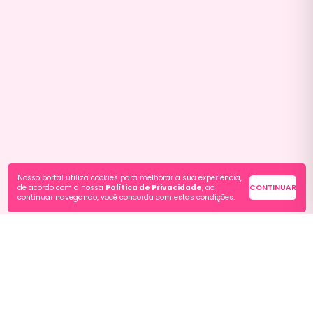
Nosso portal utiliza cookies para melhorar a sua experiência,
de acordo com a nossa
Política de Privacidade
, ao
CONTINUAR
continuar navegando, você concorda com estas condições.