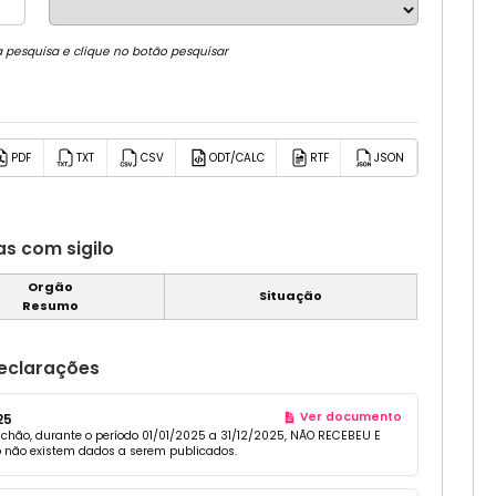
a pesquisa e clique no botão pesquisar
PDF
TXT
CSV
ODT/CALC
RTF
JSON
as com sigilo
Orgão
Situação
Resumo
eclarações
Ver documento
25
iachão, durante o período 01/01/2025 a 31/12/2025, NÃO RECEBEU E
 não existem dados a serem publicados.