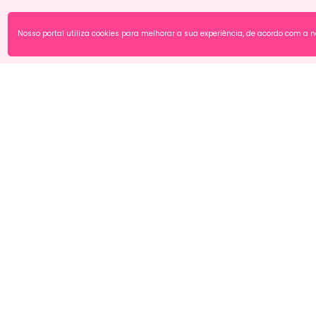
Nosso portal utiliza cookies para melhorar a sua experiência, de acordo com a 
S
P
P
P
S
P
T
R
Redes Sociais
D
A
R