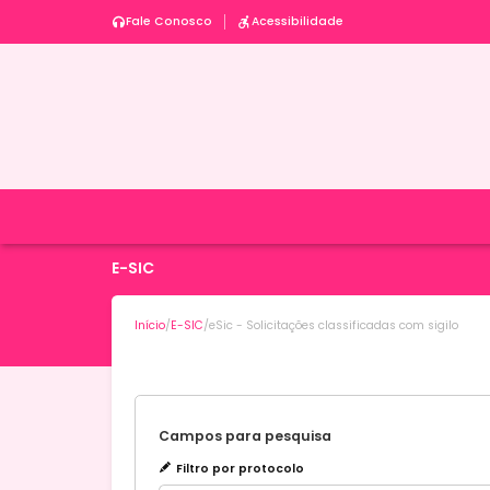
Fale Conosco
Acessibilidade
E-SIC
Início
/
E-SIC
/
eSic - Solicitações classificadas com sigilo
Campos para pesquisa
Filtro por protocolo