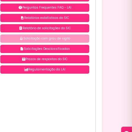
Perguntas Frequentes FAQ - LAI
Relatórios estatísticos do SIC
Relatório de solicitações do SIC
Solicitação com grau de sigilo
Solicitações Desclassificadas
Prazos de respostas do SIC
Regulamentação da LAI