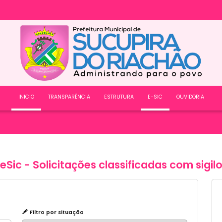
INICIO
TRANSPARÊNCIA
ESTRUTURA
E-SIC
OUVIDORIA
eSic - Solicitações classificadas com sigil
Filtro por situação