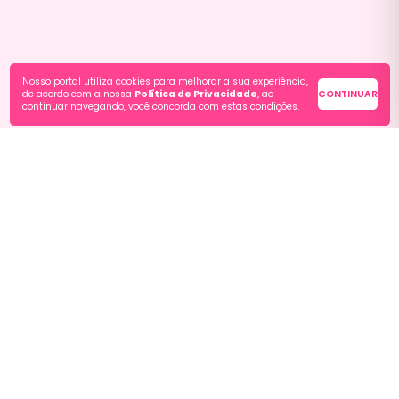
Nosso portal utiliza cookies para melhorar a sua experiência,
de acordo com a nossa
Política de Privacidade
, ao
CONTINUAR
continuar navegando, você concorda com estas condições.
Redes Sociais
Serviços ao
Estrutura do
Cidadão
Governo
Por Interessado
E-Sic
Ouvidoria
Por Categoria