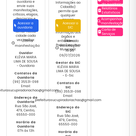
ouvidoria e
Informações ao
da ouvidoria
envie suas
Cidadão)
Relatórios
manifestações,
permite que
Estatísticos
críticas, elogios,
qualquer
denúncias e
Acompanhar
pessoa
ajude o
Acessar a
Acessar o
manifestação
encaminhe
governo a
ouvidoria
SIC
pedidos de
Carta de
tornar nossa
informação aos
Serviços
cidade cada
órgãos e
vez melhor.
Última
Última
entidades do
Poder Executivo
manifestação:
solicitação:
Municipal.
16:05
Ouvidor
09/07/2026
KLÉVIA MARIA
LIMA DE SOUSA
Gestor do SIC
- Ouvidoria
KLÉVIA MARIA
LIMA DE SOUSA
Contatos da
- E-Sic
Ouvidoria
(99) 35531-098
Contatos do
Email:
SIC
eiturasucupiradoriachao@gmail.com
(99) 35531-098
Email:
Endereço da
prefeiturasucupiradoriachao@gmail.com
Ouvidoria
Rua São José,
Endereço do
479, Centro,
SIC
65550-000
Rua São José,
479, Centro,
Horário da
65550-000
Ouvidoria
07h às 13h
Horário do