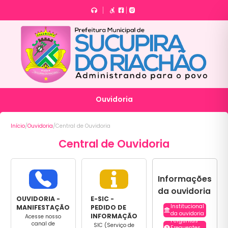
Ouvidoria
Início
/
Ouvidoria
/
Central de Ouvidoria
Central de Ouvidoria
Informações
da ouvidoria
OUVIDORIA -
E-SIC -
Institucional
MANIFESTAÇÃO
PEDIDO DE
da ouvidoria
INFORMAÇÃO
Acesse nosso
Perguntas
canal de
SIC (Serviço de
Frequentes